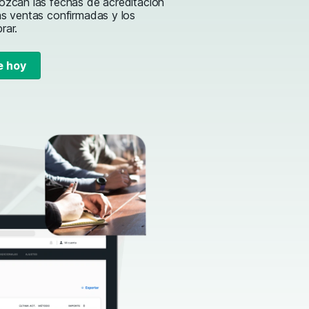
ozcan las fechas de acreditación
as ventas confirmadas y los
brar.
e hoy