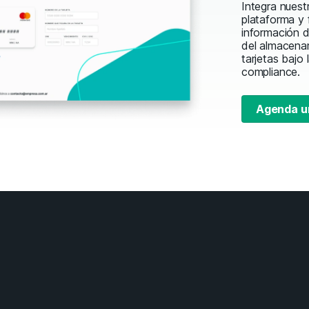
Integra nuest
plataforma y 
información 
del almacena
tarjetas bajo
compliance.
Agenda u