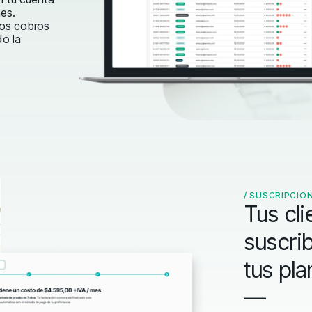
es.
os cobros
o la
/
SUSCRIPCIO
Tus cli
suscrib
tus pl
—