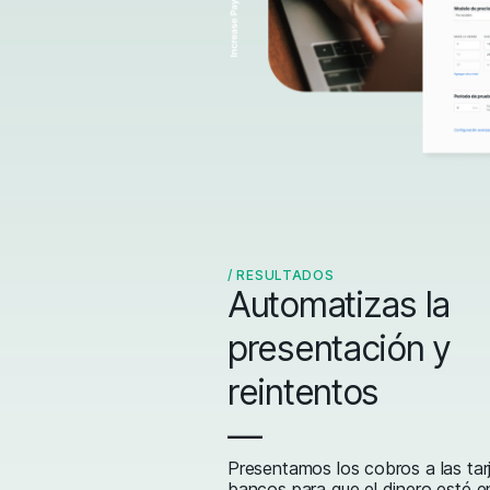
/
RESULTADOS
Automatizas la
presentación y
reintentos
—
Presentamos los cobros a las tar
bancos para que el dinero esté e