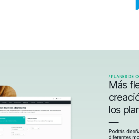
/
PLANES DE 
Más fle
creaci
los pl
—
Podrás diseñ
diferentes m