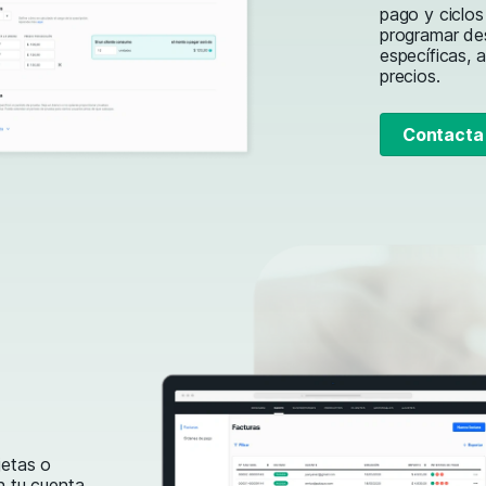
pago y ciclo
programar de
específicas, 
precios.
Contacta 
jetas o
n tu cuenta