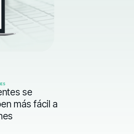
NES
entes se
en más fácil a
anes